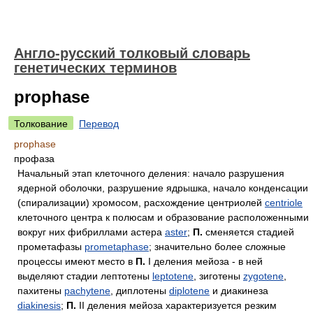
Англо-русский толковый словарь
генетических терминов
prophase
Толкование
Перевод
prophase
профаза
Начальный этап клеточного деления: начало разрушения
ядерной оболочки, разрушение ядрышка, начало конденсации
(спирализации) хромосом, расхождение центриолей
centriole
клеточного центра к полюсам и образование расположенными
вокруг них фибриллами астера
aster
;
П.
сменяется стадией
прометафазы
prometaphase
; значительно более сложные
процессы имеют место в
П.
I деления мейоза - в ней
выделяют стадии лептотены
leptotene
, зиготены
zygotene
,
пахитены
pachytene
, диплотены
diplotene
и диакинеза
diakinesis
;
П.
II деления мейоза характеризуется резким