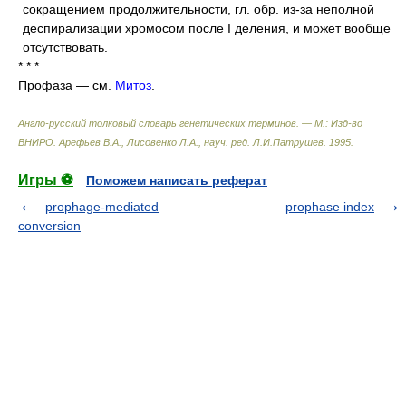
сокращением продолжительности, гл. обр. из-за неполной
деспирализации хромосом после I деления, и может вообще
отсутствовать.
* * *
Профаза — см.
Митоз
.
Англо-русский толковый словарь генетических терминов. — М.: Изд-во
ВНИРО
.
Арефьев В.А., Лисовенко Л.А., науч. ред. Л.И.Патрушев
.
1995
.
Игры ⚽
Поможем написать реферат
prophage-mediated
prophase index
conversion