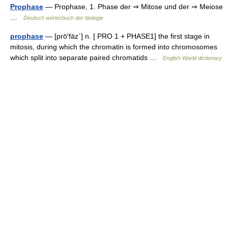
Prophase
— Prophase, 1. Phase der ⇒ Mitose und der ⇒ Meiose
…
Deutsch wörterbuch der biologie
prophase
— [prō′fāz΄] n. [ PRO 1 + PHASE1] the first stage in
mitosis, during which the chromatin is formed into chromosomes
which split into separate paired chromatids …
English World dictionary