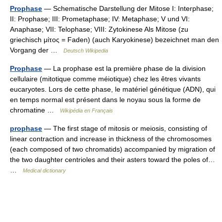
Prophase
— Schematische Darstellung der Mitose I: Interphase;
II: Prophase; III: Prometaphase; IV: Metaphase; V und VI:
Anaphase; VII: Telophase; VIII: Zytokinese Als Mitose (zu
griechisch μίτος = Faden) (auch Karyokinese) bezeichnet man den
Vorgang der …
Deutsch Wikipedia
Prophase
— La prophase est la première phase de la division
cellulaire (mitotique comme méiotique) chez les êtres vivants
eucaryotes. Lors de cette phase, le matériel génétique (ADN), qui
en temps normal est présent dans le noyau sous la forme de
chromatine …
Wikipédia en Français
prophase
— The first stage of mitosis or meiosis, consisting of
linear contraction and increase in thickness of the chromosomes
(each composed of two chromatids) accompanied by migration of
the two daughter centrioles and their asters toward the poles of…
…
Medical dictionary