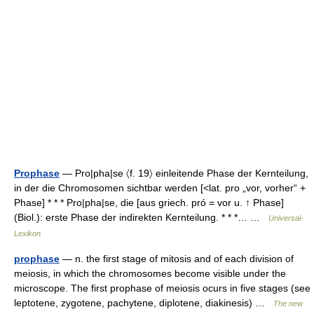
Prophase
— Pro|pha|se 〈f. 19〉 einleitende Phase der Kernteilung,
in der die Chromosomen sichtbar werden [<lat. pro „vor, vorher“ +
Phase] * * * Pro|pha|se, die [aus griech. pró = vor u. ↑ Phase]
(Biol.): erste Phase der indirekten Kernteilung. * * *… …
Universal-
Lexikon
prophase
— n. the first stage of mitosis and of each division of
meiosis, in which the chromosomes become visible under the
microscope. The first prophase of meiosis ocurs in five stages (see
leptotene, zygotene, pachytene, diplotene, diakinesis) …
The new