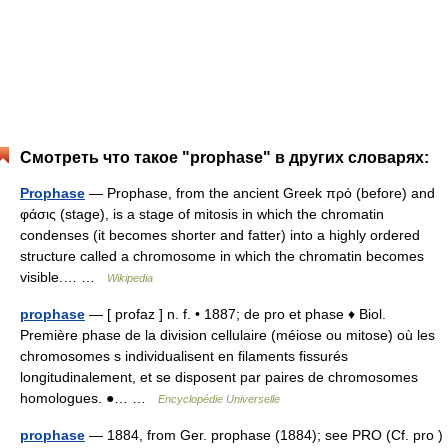
Смотреть что такое "prophase" в других словарях:
Prophase
— Prophase, from the ancient Greek πρό (before) and
φάσις (stage), is a stage of mitosis in which the chromatin
condenses (it becomes shorter and fatter) into a highly ordered
structure called a chromosome in which the chromatin becomes
visible.… …
Wikipedia
prophase
— [ profaz ] n. f. • 1887; de pro et phase ♦ Biol.
Première phase de la division cellulaire (méiose ou mitose) où les
chromosomes s individualisent en filaments fissurés
longitudinalement, et se disposent par paires de chromosomes
homologues. ●… …
Encyclopédie Universelle
prophase
— 1884, from Ger. prophase (1884); see PRO (Cf. pro )